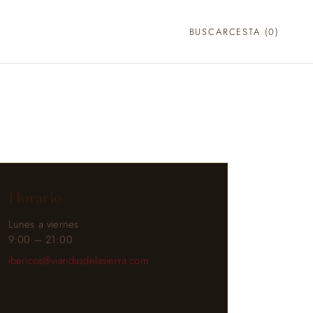
BUSCAR
CESTA (
0
)
Horario
Lunes a viernes
9:00 – 21:00
ibericos@viandasdelasierra.com