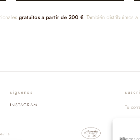
cionales
gratuitos a partir de 200 €
. También distribuimos a 
síguenos
suscr
INSTAGRAM
evilla
Utilizamos c