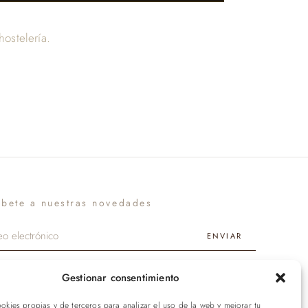
hostelería.
íbete a nuestras novedades
ENVIAR
Gestionar consentimiento
Aviso legal
·
Privacidad
·
Cookies
·
Términos
·
Envíos
ookies propias y de terceros para analizar el uso de la web y mejorar tu