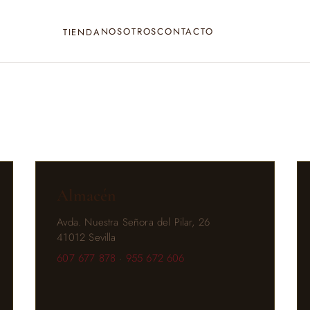
NOSOTROS
CONTACTO
TIENDA
Almacén
Avda. Nuestra Señora del Pilar, 26
41012 Sevilla
607 677 878
·
955 672 606