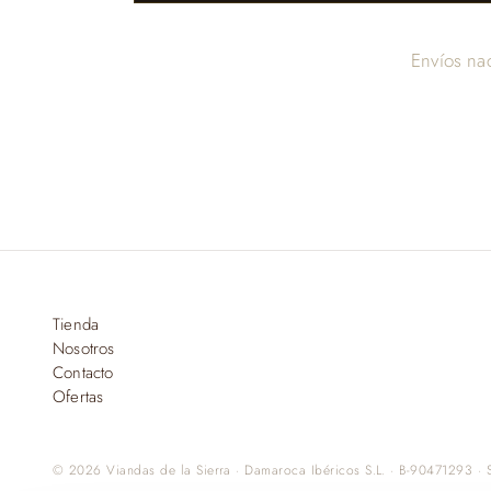
Envíos na
Tienda
Nosotros
Contacto
Ofertas
© 2026 Viandas de la Sierra · Damaroca Ibéricos S.L. · B-90471293 · S