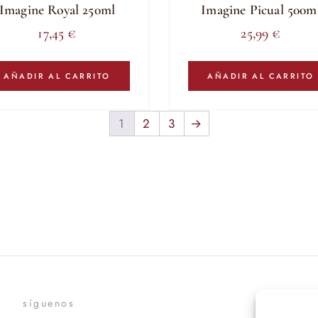
Imagine Royal 250ml
Imagine Picual 500m
17,45
€
25,99
€
AÑADIR AL CARRITO
AÑADIR AL CARRITO
1
2
3
→
síguenos
suscr