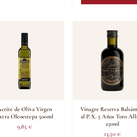
ceite de Oliva Virgen
Vinagre Reserva Balsám
xtra Oleoestepa 500ml
al P.X. 5 Años Toro Alb
250ml
9,85
€
13,50
€