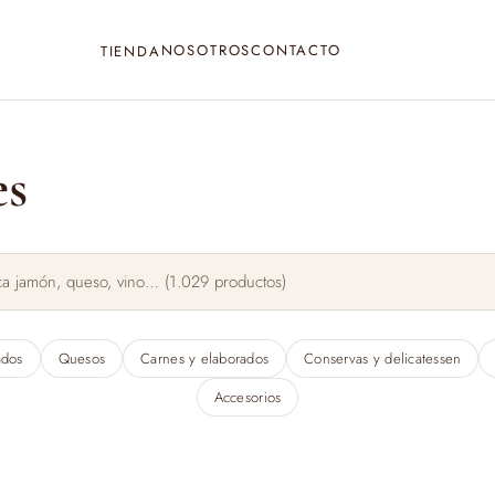
NOSOTROS
CONTACTO
TIENDA
es
ados
Quesos
Carnes y elaborados
Conservas y delicatessen
Accesorios