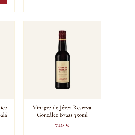
ico
Vinagre de Jérez Reserva
alá
González Byass 350ml
7,10
€