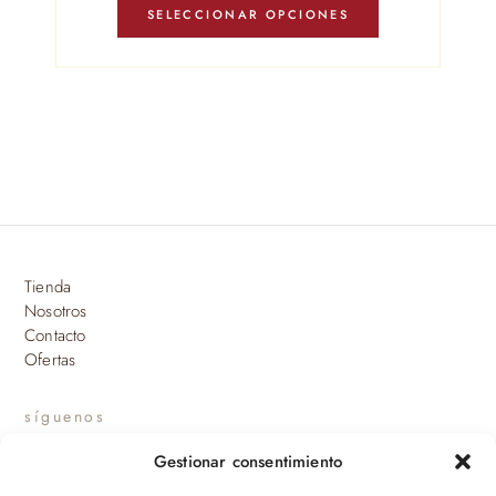
producto
SELECCIONAR OPCIONES
tiene
múltiples
variantes.
Las
opciones
se
pueden
elegir
en
Tienda
la
Nosotros
página
Contacto
de
Ofertas
producto
síguenos
Gestionar consentimiento
INSTAGRAM