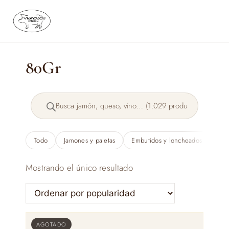
Saltar
al
contenido
80Gr
Búsqueda
de
productos
Todo
Jamones y paletas
Embutidos y loncheados
Qu
Mostrando el único resultado
AGOTADO