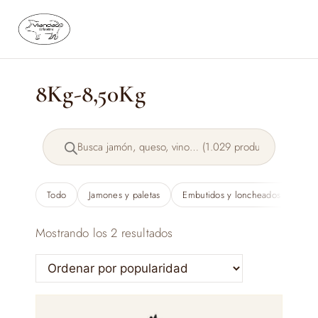
Saltar
al
contenido
8Kg-8,50Kg
Búsqueda
de
productos
Todo
Jamones y paletas
Embutidos y loncheados
Qu
Ordenado
Mostrando los 2 resultados
por
popularidad