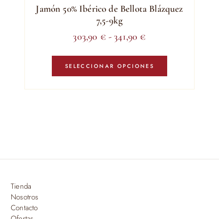
Jamón 50% Ibérico de Bellota Blázquez
7,5-9kg
Rango
303,90
€
-
341,90
€
de
Este
precios:
producto
SELECCIONAR OPCIONES
tiene
desde
múltiples
303,90 €
variantes.
hasta
Las
341,90 €
opciones
se
pueden
elegir
en
Tienda
la
Nosotros
página
Contacto
de
Ofertas