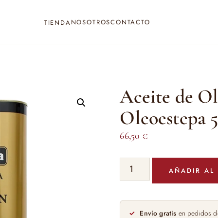
NOSOTROS
CONTACTO
TIENDA
Aceite de Ol
Oleoestepa 5
66,50
€
Aceite
AÑADIR AL
de
Oliva
Virgen
Extra
Envío gratis
en pedidos d