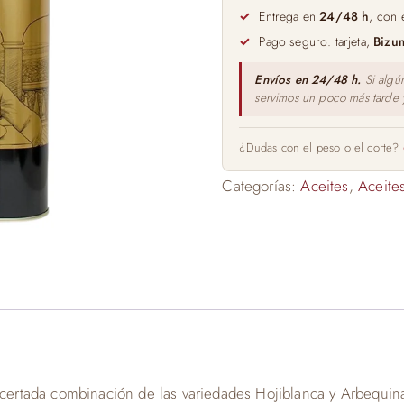
Oleoestepa
Entrega en
24/48 h
, con 
5l
Pago seguro: tarjeta,
Bizu
cantidad
Envíos en 24/48 h.
Si algú
servimos un poco más tarde
¿Dudas con el peso o el corte?
Categorías:
Aceites
,
Aceites
 acertada combinación de las variedades Hojiblanca y Arbequin