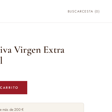
BUSCAR
CESTA (
0
)
iva Virgen Extra
l
 CARRITO
e más de 200 €