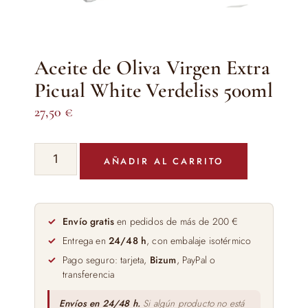
Aceite de Oliva Virgen Extra
Picual White Verdeliss 500ml
27,50
€
Aceite
AÑADIR AL CARRITO
de
Oliva
Virgen
Extra
Envío gratis
en pedidos de más de 200 €
Picual
Entrega en
24/48 h
, con embalaje isotérmico
White
Pago seguro: tarjeta,
Bizum
, PayPal o
Verdeliss
transferencia
500ml
cantidad
Envíos en 24/48 h.
Si algún producto no está