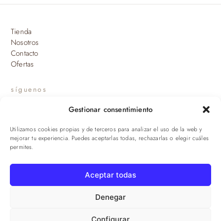
Tienda
Nosotros
Contacto
Ofertas
síguenos
Gestionar consentimiento
INSTAGRAM
Utilizamos cookies propias y de terceros para analizar el uso de la web y
suscríbete a nuestras novedades
mejorar tu experiencia. Puedes aceptarlas todas, rechazarlas o elegir cuáles
permites.
ENVIAR
Aceptar todas
© 2026 Viandas de la Sierra · Damaroca Ibéricos S.L. · B-90471293 ·
Sevilla
Denegar
Configurar