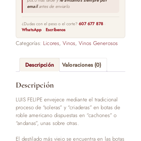
poco más tarde y
te avisamos siempre por
email
antes de enviarlo.
¿Dudas con el peso o el corte?
607 677 878
·
WhatsApp
·
Escríbenos
Categorías:
Licores
,
Vinos
,
Vinos Generosos
Descripción
Valoraciones (0)
Descripción
LUIS FELIPE envejece mediante el tradicional
proceso de “soleras” y “criaderas” en botas de
roble americano dispuestas en “cachones” o
“andanas”, unas sobre otras.
El destilado más viejo se encuentra en las botas