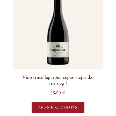
Vino tinto lagarona cepas viejas d.o
toro 75cl
35,89
€
AÑADIR AL CARRITO