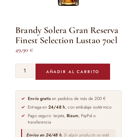
Brandy Solera Gran Reserva
Finest Selection Lustao 70cl
49,90
€
Brandy
AÑADIR AL CARRITO
Solera
Gran
Reserva
Finest
Envío gratis
en pedidos de más de 200 €
Selection
Entrega en
24/48 h
, con embalaje isotérmico
Lustao
Pago seguro: tarjeta,
Bizum
, PayPal o
70cl
transferencia
cantidad
Envíos en 24/48 h.
Si algún producto no está