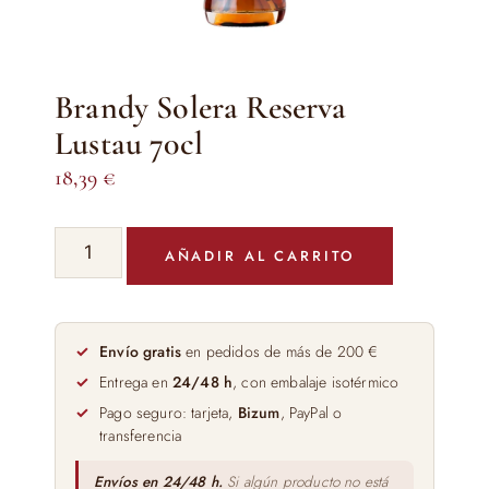
Brandy Solera Reserva
Lustau 70cl
18,39
€
Brandy
AÑADIR AL CARRITO
Solera
Reserva
Lustau
70cl
Envío gratis
en pedidos de más de 200 €
cantidad
Entrega en
24/48 h
, con embalaje isotérmico
Pago seguro: tarjeta,
Bizum
, PayPal o
transferencia
Envíos en 24/48 h.
Si algún producto no está