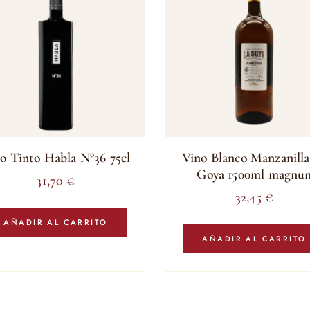
o Tinto Habla Nº36 75cl
Vino Blanco Manzanilla
Goya 1500ml magnu
31,70
€
32,45
€
AÑADIR AL CARRITO
AÑADIR AL CARRITO