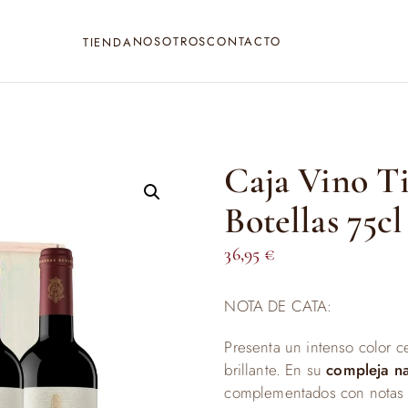
NOSOTROS
CONTACTO
TIENDA
Caja Vino Ti
Botellas 75cl
36,95
€
NOTA DE CATA:
Presenta un intenso color ce
brillante. En su
compleja na
complementados con notas d