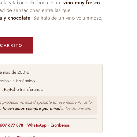
nela y tabaco. En boca es un
vino muy fresco
dad de sensaciones entre las que
a y chocolate
. Se trata de un vino voluminoso,
 CARRITO
e más de 200 €
embalaje isotérmico
m
, PayPal o transferencia
n producto no está disponible en ese momento, te lo
 y
te avisamos siempre por email
antes de enviarlo.
607 677 878
·
WhatsApp
·
Escríbenos