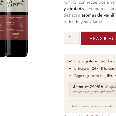
tomillo, con recuerdos a ca
y afrutado
, con gran canti
destacan
aromas de vainill
redondo y muy largo.
Caja
AÑADIR AL
Vino
Tinto
Beronia
Tres
Envío gratis
en pedidos d
Botellas
Entrega en
24/48 h
, con 
75cl
Pago seguro: tarjeta,
Bizu
cantidad
Envíos en 24/48 h.
Si algú
servimos un poco más tarde
¿Dudas con el peso o el corte?