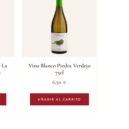
 La
Vino Blanco Piedra Verdejo
n
75cl
6,50
€
AÑADIR AL CARRITO