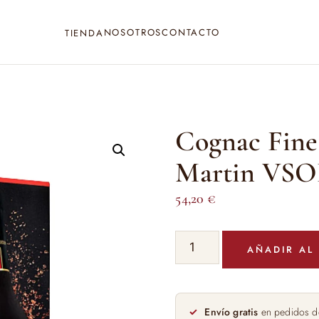
NOSOTROS
CONTACTO
TIENDA
Cognac Fin
Martin VSO
54,20
€
Cognac
AÑADIR AL
Fine
Champagne
Remy
Martin
Envío gratis
en pedidos d