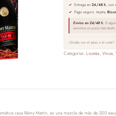
VSOP
Entrega en
24/48 h
, con 
70cl
Pago seguro: tarjeta,
Bizu
cantidad
Envíos en 24/48 h.
Si algú
servimos un poco más tarde
¿Dudas con el peso o el corte?
Categorías:
Licores
,
Vinos
,
ática casa Rémy Martin, es una mezcla de más de 200 eaux-