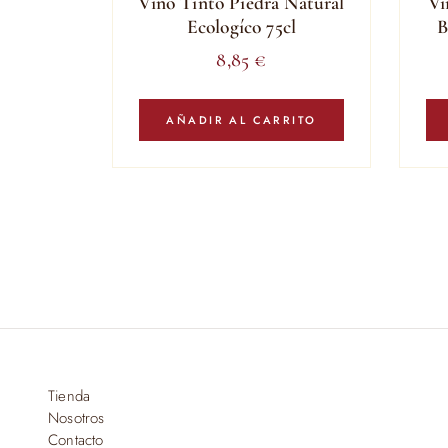
Vino Tinto Piedra Natural
Vi
Ecologíco 75cl
B
8,85
€
AÑADIR AL CARRITO
Tienda
Nosotros
Contacto