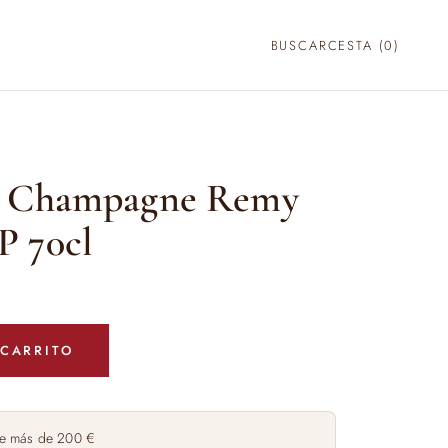
BUSCAR
CESTA (
0
)
e Champagne Remy
P 70cl
 CARRITO
e más de 200 €