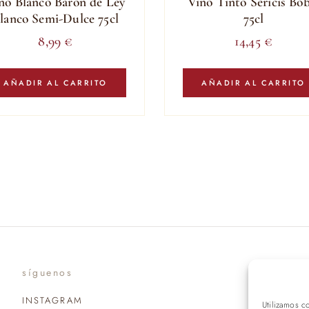
no Blanco Baron de Ley
Vino Tinto Sericis Bob
lanco Semi-Dulce 75cl
75cl
8,99
€
14,45
€
AÑADIR AL CARRITO
AÑADIR AL CARRITO
síguenos
suscr
INSTAGRAM
Utilizamos c