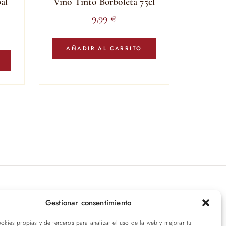
al
Vino Tinto Borboleta 75cl
9,99
€
AÑADIR AL CARRITO
íbete a nuestras novedades
Gestionar consentimiento
ookies propias y de terceros para analizar el uso de la web y mejorar tu
ENVIAR