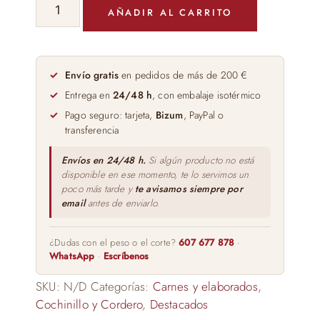
Cuarto
AÑADIR AL CARRITO
de
Cordero
Segoviano
Pre-
Envío gratis
en pedidos de más de 200 €
Asado
Entrega en
24/48 h
, con embalaje isotérmico
cantidad
Pago seguro: tarjeta,
Bizum
, PayPal o
transferencia
Envíos en 24/48 h.
Si algún producto no está
disponible en ese momento, te lo servimos un
poco más tarde y
te avisamos siempre por
email
antes de enviarlo.
¿Dudas con el peso o el corte?
607 677 878
·
WhatsApp
·
Escríbenos
SKU:
N/D
Categorías:
Carnes y elaborados
,
Cochinillo y Cordero
,
Destacados