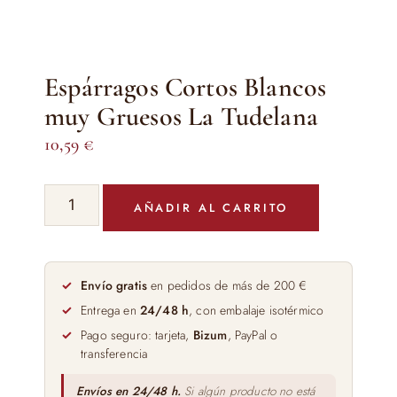
Espárragos Cortos Blancos
muy Gruesos La Tudelana
10,59
€
Espárragos
AÑADIR AL CARRITO
Cortos
Blancos
muy
Gruesos
Envío gratis
en pedidos de más de 200 €
La
Entrega en
24/48 h
, con embalaje isotérmico
Tudelana
Pago seguro: tarjeta,
Bizum
, PayPal o
cantidad
transferencia
Envíos en 24/48 h.
Si algún producto no está