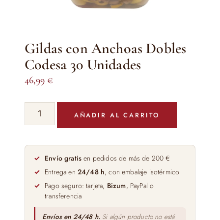
Gildas con Anchoas Dobles
Codesa 30 Unidades
46,99
€
Gildas
AÑADIR AL CARRITO
con
Anchoas
Dobles
Codesa
Envío gratis
en pedidos de más de 200 €
30
Entrega en
24/48 h
, con embalaje isotérmico
Unidades
Pago seguro: tarjeta,
Bizum
, PayPal o
cantidad
transferencia
Envíos en 24/48 h.
Si algún producto no está