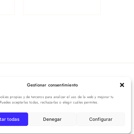
íbete a nuestras novedades
Gestionar consentimiento
ookies propias y de terceros para analizar el uso de la web y mejorar tu
ENVIAR
 Puedes aceptarlas todas, rechazarlas o elegir cuáles permites.
tar todas
Denegar
Configurar
Aviso legal
·
Privacidad
·
Cookies
·
Términos
·
Envíos