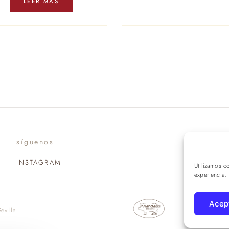
LEER MÁS
síguenos
suscr
INSTAGRAM
Utilizamos c
experiencia.
Acep
evilla