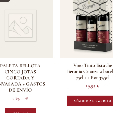
Vino Tinto Estuche
PALETA BELLOTA
Beronia Crianza 2 botel
CINCO JOTAS
75cl + 1 Bot 37,5cl
CORTADA Y
NVASADA + GASTOS
19,95
€
DE ENVÍO
289,11
€
AÑADIR AL CARRITO