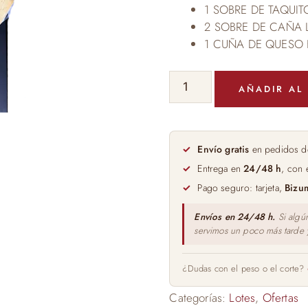
1 SOBRE DE TAQUIT
2 SOBRE DE CAÑA 
1 CUÑA DE QUESO 
LOTE
AÑADIR AL
LOS
ORIGENES
DE
LA
Envío gratis
en pedidos d
SIERRA
Entrega en
24/48 h
, con 
cantidad
Pago seguro: tarjeta,
Bizu
Envíos en 24/48 h.
Si algú
servimos un poco más tarde
¿Dudas con el peso o el corte?
Categorías:
Lotes
,
Ofertas