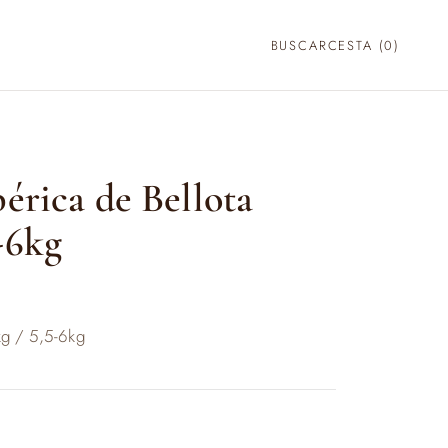
BUSCAR
CESTA (
0
)
bérica de Bellota
-6kg
g / 5,5-6kg
:
€