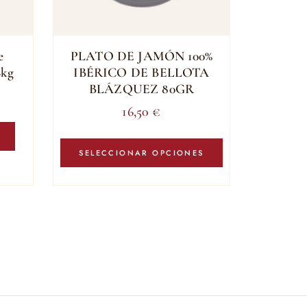
e
PLATO DE JAMÓN 100%
6kg
IBÉRICO DE BELLOTA
BLÁZQUEZ 80GR
16,50
€
Este
producto
SELECCIONAR OPCIONES
tiene
múltiples
variantes.
Las
opciones
se
pueden
elegir