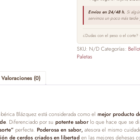
6kg
cantidad
Envíos en 24/48 h.
Si algú
servimos un poco más tarde
¿Dudas con el peso o el corte?
SKU:
N/D
Categorías:
Bello
Paletas
Valoraciones (0)
 ibérica Blázquez está considerada como el
mejor producto d
ede
. Diferenciado por su
potente sabor
lo que hace que se di
sorte”
perfecta.
Poderosa en sabor,
atesora el mismo cuidad
ión de cerdos criados en libertad
en las mejores dehesas c