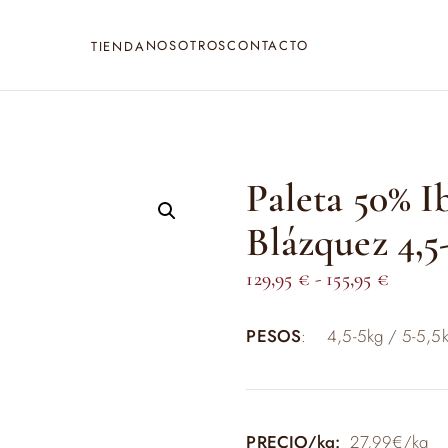
NOSOTROS
CONTACTO
TIENDA
Paleta 50% I
Blázquez 4,5
Rango
129,95
€
-
155,95
€
de
PESOS
: 4,5-5kg / 5-5,5k
precios
desde
129,95 
hasta
PRECIO/kg:
27,99€/kg