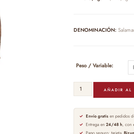
155,95 
DENOMINACIÓN:
Salama
Peso / Variable:
Paleta
AÑADIR AL
50%
Ibérica
de
Bellota
Envío gratis
en pedidos d
Blázquez
Entrega en
24/48 h
, con 
4,5-
Pago seguro: tarjeta,
Bizu