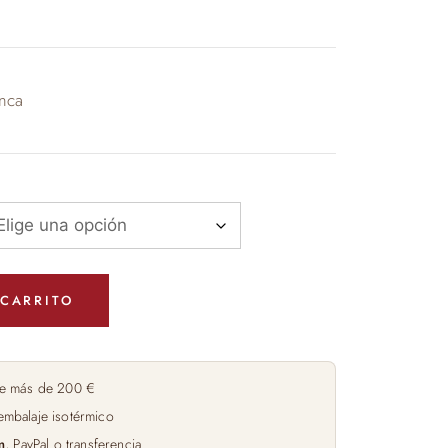
€
nca
 CARRITO
e más de 200 €
embalaje isotérmico
m
, PayPal o transferencia