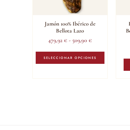
Jamón 100% Ibérico de
Bellota Lazo
B
Rango
479,92
€
-
509,90
€
de
Este
precios:
producto
SELECCIONAR OPCIONES
tiene
desde
múltiples
479,92 €
variantes.
hasta
Las
509,90 €
opciones
se
pueden
elegir
en