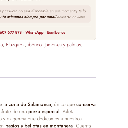
n producto no está disponible en ese momento, te lo
 y
te avisamos siempre por email
antes de enviarlo.
607 677 878
·
WhatsApp
·
Escríbenos
ta
,
Blazquez
,
ibérico
,
Jamones y paletas
,
e la zona de Salamanca,
único que
conserva
sfrute de una
pieza especial
. Paleta
o y exigencia que dedicamos a nuestros
on
pastos y bellotas en montanera
. Cuenta