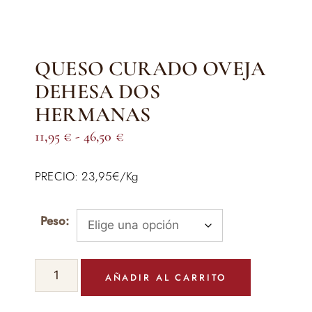
QUESO CURADO OVEJA
DEHESA DOS
HERMANAS
Rango
11,95
€
-
46,50
€
de
PRECIO: 23,95€/Kg
precios:
desde
11,95 €
Peso:
hasta
46,50 €
QUESO
AÑADIR AL CARRITO
CURADO
OVEJA