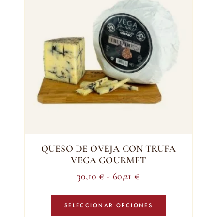
se
pueden
elegir
en
la
página
de
producto
QUESO DE OVEJA CON TRUFA
VEGA GOURMET
Rango
30,10
€
-
60,21
€
de
Este
precios:
producto
SELECCIONAR OPCIONES