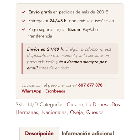
DEHESA
DOS
Envío gratis
en pedidos de más de 200 €
HERMANAS
Entrega en
24/48 h
, con embalaje isotérmico
cantidad
Pago seguro: tarjeta,
Bizum
, PayPal o
transferencia
Envíos en 24/48 h.
Si algún producto no está
disponible en ese momento, te lo servimos un
poco más tarde y
te avisamos siempre por
email
antes de enviarlo.
¿Dudas con el peso o el corte?
607 677 878
·
WhatsApp
·
Escríbenos
SKU:
N/D
Categorías:
Curado
,
La Dehesa Dos
Hermanas
,
Nacionales
,
Oveja
,
Quesos
Descripción
Información adicional