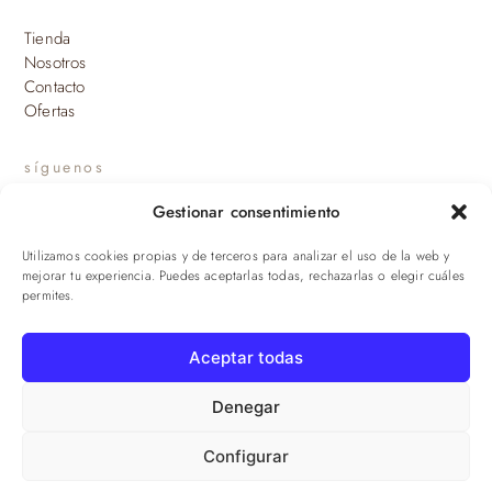
Tienda
Nosotros
Contacto
Ofertas
síguenos
Gestionar consentimiento
INSTAGRAM
Utilizamos cookies propias y de terceros para analizar el uso de la web y
suscríbete a nuestras novedades
mejorar tu experiencia. Puedes aceptarlas todas, rechazarlas o elegir cuáles
permites.
ENVIAR
Aceptar todas
© 2026 Viandas de la Sierra · Damaroca Ibéricos S.L. · B-90471293 ·
Sevilla
Denegar
Configurar
Aviso legal
·
Privacidad
·
Cookies
·
Términos
·
Envíos