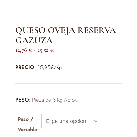
QUESO OVEJA RESERVA
GAZUZA
Rango
12,76
€
-
25,52
€
de
PRECIO:
15,95€/Kg
precios:
desde
12,76 €
hasta
PESO:
Pieza de 3 Kg Aprox.
25,52 €
Peso /
Variable: