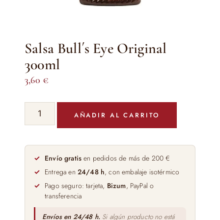
Salsa Bull´s Eye Original
300ml
3,60
€
Salsa
AÑADIR AL CARRITO
Bull
´s
Eye
Original
Envío gratis
en pedidos de más de 200 €
300ml
Entrega en
24/48 h
, con embalaje isotérmico
cantidad
Pago seguro: tarjeta,
Bizum
, PayPal o
transferencia
Envíos en 24/48 h.
Si algún producto no está