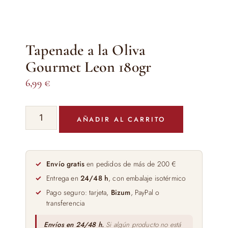
Tapenade a la Oliva
Gourmet Leon 180gr
6,99
€
Tapenade
AÑADIR AL CARRITO
a
la
Oliva
Gourmet
Envío gratis
en pedidos de más de 200 €
Leon
Entrega en
24/48 h
, con embalaje isotérmico
180gr
Pago seguro: tarjeta,
Bizum
, PayPal o
cantidad
transferencia
Envíos en 24/48 h.
Si algún producto no está