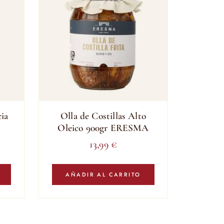
ia
Olla de Costillas Alto
Oleico 900gr ERESMA
13,99
€
AÑADIR AL CARRITO