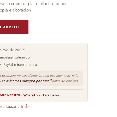
rvirse sobre el plato rallada o puede
ropia elaboración.
 CARRITO
e más de 200 €
embalaje isotérmico
m
, PayPal o transferencia
n producto no está disponible en ese momento, te lo
 y
te avisamos siempre por email
antes de enviarlo.
607 677 878
·
WhatsApp
·
Escríbenos
icatessen
,
Trufas