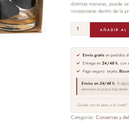
distintas maneras, puede se
incorporarse dentro de la p
Trufa
AÑADIR AL
de
Verano
en
su
Envío gratis
en pedidos d
Jugo
Entrega en
24/48 h
, con 
Tuber
Pago seguro: tarjeta,
Bizu
Aestivum
cantidad
Envíos en 24/48 h.
Si algú
servimos un poco más tarde
¿Dudas con el peso o el corte?
Categorías:
Conservas y del