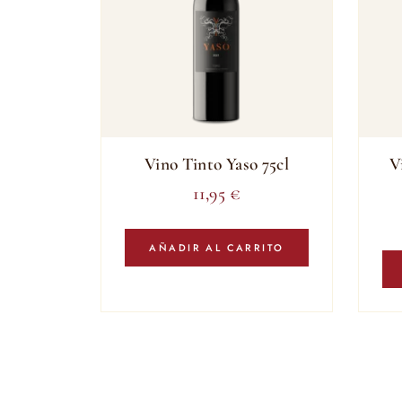
Vino Tinto Yaso 75cl
V
11,95
€
AÑADIR AL CARRITO