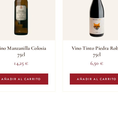
ino Manzanilla Colosia
Vino Tinto Piedra Rob
75cl
75cl
14,25
€
6,50
€
AÑADIR AL CARRITO
AÑADIR AL CARRITO