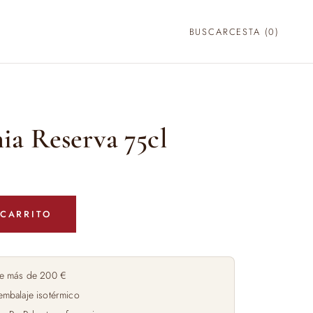
BUSCAR
CESTA (
0
)
ia Reserva 75cl
 CARRITO
e más de 200 €
embalaje isotérmico