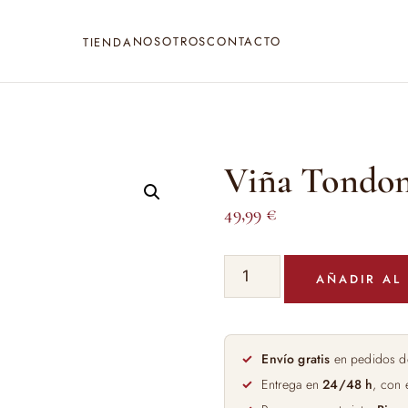
NOSOTROS
CONTACTO
TIENDA
Viña Tondon
49,99
€
Viña
AÑADIR AL
Tondonia
Reserva
75cl
cantidad
Envío gratis
en pedidos d
Entrega en
24/48 h
, con 