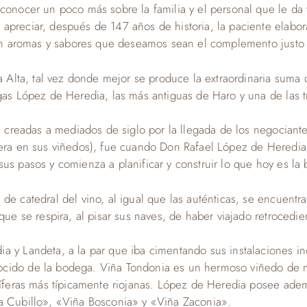
conocer un poco más sobre la familia y el personal que le da v
apreciar, después de 147 años de historia, la paciente elabor
r con aromas y sabores que deseamos sean el complemento just
ja Alta, tal vez donde mejor se produce la extraordinaria suma
gas López de Heredia, las más antiguas de Haro y una de las t
es creadas a mediados de siglo por la llegada de los negociante
oxera en sus viñedos), fue cuando Don Rafael López de Heredi
us pasos y comienza a planificar y construir lo que hoy es la
de catedral del vino, al igual que las auténticas, se encuentr
 que se respira, al pisar sus naves, de haber viajado retrocedi
 y Landeta, a la par que iba cimentando sus instalaciones ind
ocido de la bodega. Viña Tondonia es un hermoso viñedo de m
iníferas más típicamente riojanas. López de Heredia posee ade
ña Cubillo», «Viña Bosconia» y «Viña Zaconia».