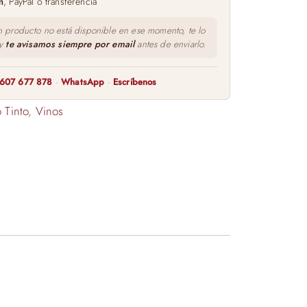
m
, PayPal o transferencia
n producto no está disponible en ese momento, te lo
 y
te avisamos siempre por email
antes de enviarlo.
607 677 878
·
WhatsApp
·
Escríbenos
 Tinto
,
Vinos