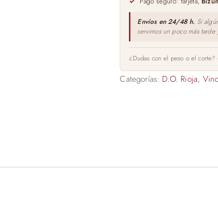
Pago seguro: tarjeta,
Bizu
Envíos en 24/48 h.
Si algú
servimos un poco más tarde
¿Dudas con el peso o el corte?
Categorías:
D.O. Rioja
,
Vino