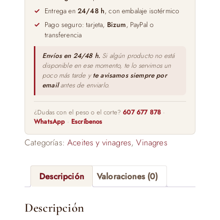
5
Entrega en
24/48 h
, con embalaje isotérmico
Años
Pago seguro: tarjeta,
Bizum
, PayPal o
Toro
transferencia
Albalá
250ml
Envíos en 24/48 h.
Si algún producto no está
disponible en ese momento, te lo servimos un
cantidad
poco más tarde y
te avisamos siempre por
email
antes de enviarlo.
¿Dudas con el peso o el corte?
607 677 878
·
WhatsApp
·
Escríbenos
Categorías:
Aceites y vinagres
,
Vinagres
Descripción
Valoraciones (0)
Descripción