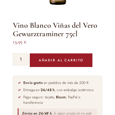
Vino Blanco Viñas del Vero
Gewurztraminer 75cl
13,95
€
Vino
AÑADIR AL CARRITO
Blanco
Viñas
del
Vero
Envío gratis
en pedidos de más de 200 €
Gewurztraminer
Entrega en
24/48 h
, con embalaje isotérmico
75cl
Pago seguro: tarjeta,
Bizum
, PayPal o
cantidad
transferencia
Envíos en 24/48 h.
Si algún producto no está