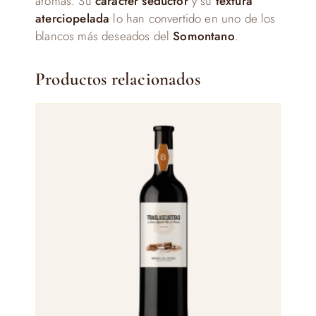
aromas. Su
carácter seductor
y su
textura
aterciopelada
lo han convertido en uno de los
blancos más deseados del
Somontano
.
Productos relacionados