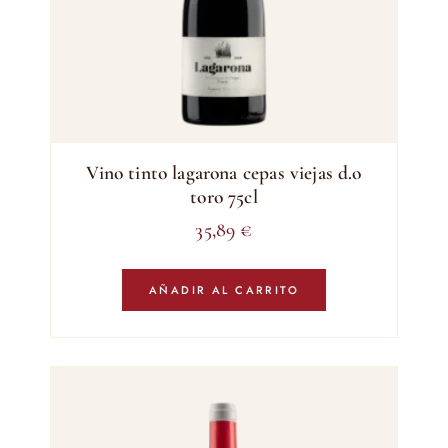
Vino tinto lagarona cepas viejas d.o
toro 75cl
35,89
€
AÑADIR AL CARRITO