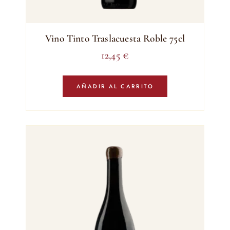
Vino Tinto Traslacuesta Roble 75cl
12,45
€
AÑADIR AL CARRITO