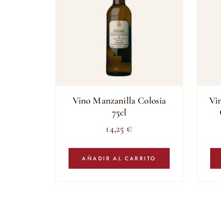
Vino Manzanilla Colosia
Vi
75cl
14,25
€
AÑADIR AL CARRITO