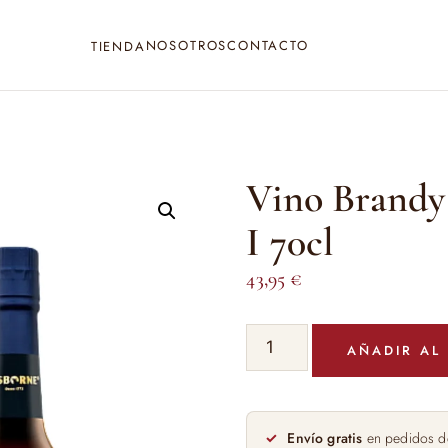
NOSOTROS
CONTACTO
TIENDA
Vino Brandy 
I 70cl
43,95
€
Vino
AÑADIR AL
Brandy
P.X.
Reserva
Carlos
Envío gratis
en pedidos d