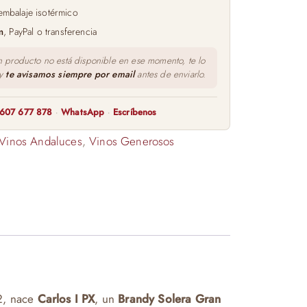
embalaje isotérmico
m
, PayPal o transferencia
n producto no está disponible en ese momento, te lo
 y
te avisamos siempre por email
antes de enviarlo.
607 677 878
·
WhatsApp
·
Escríbenos
Vinos Andaluces
,
Vinos Generosos
2, nace
Carlos I PX
, un
Brandy Solera Gran