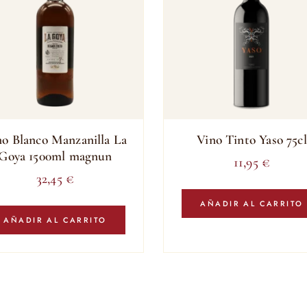
no Blanco Manzanilla La
Vino Tinto Yaso 75cl
Goya 1500ml magnun
11,95
€
32,45
€
AÑADIR AL CARRITO
AÑADIR AL CARRITO