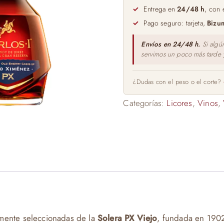
I
Entrega en
24/48 h
, con 
70cl
Pago seguro: tarjeta,
Bizu
cantidad
Envíos en 24/48 h.
Si algú
servimos un poco más tarde
¿Dudas con el peso o el corte?
Categorías:
Licores
,
Vinos
,
lmente seleccionadas de la
Solera PX Viejo
, fundada en 190