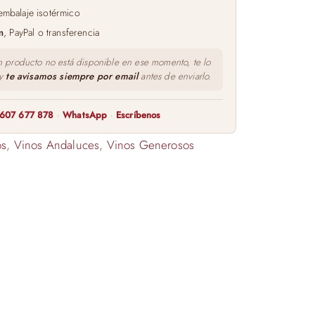
embalaje isotérmico
m
, PayPal o transferencia
n producto no está disponible en ese momento, te lo
 y
te avisamos siempre por email
antes de enviarlo.
607 677 878
·
WhatsApp
·
Escríbenos
os
,
Vinos Andaluces
,
Vinos Generosos