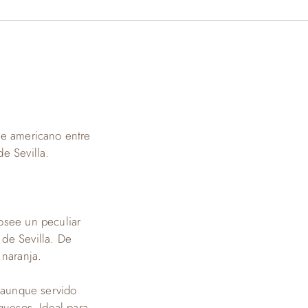
le americano entre
e Sevilla.
osee un peculiar
de Sevilla. De
 naranja.
, aunque servido
quesos. Ideal para