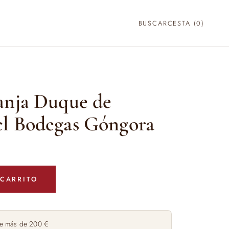
BUSCAR
CESTA (
0
)
anja Duque de
l Bodegas Góngora
 CARRITO
e más de 200 €