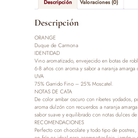
Descripción
Valoraciones (0)
Descripción
ORANGE
Duque de Carmona
IDENTIDAD
Vino aromatizado, envejecido en botas de rob
6-8 años con aroma y sabor a naranja amarga d
UVA
75% Garrido Fino – 25% Moscatel.
NOTAS DE CATA
De color ambar oscuro con ribetes yodados, p
aroma dulzón con recuerdos a naranja amarga 
sabor suave y equilibrado con notas dulces de
RECOMENDACIONES
Perfecto con chocolate y todo tipo de postres
en frío es ideal para acompañar foie, jamón y 