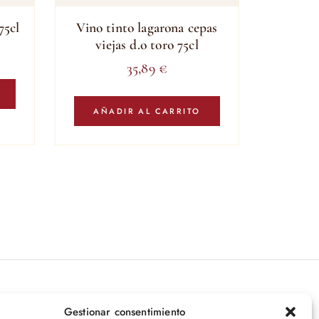
75cl
Vino tinto lagarona cepas
viejas d.o toro 75cl
35,89
€
AÑADIR AL CARRITO
íbete a nuestras novedades
Gestionar consentimiento