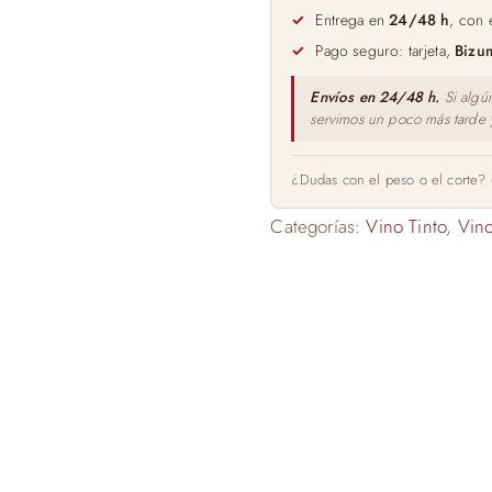
Carmona
Entrega en
24/48 h
, con 
75cl
Pago seguro: tarjeta,
Bizu
Bodegas
Góngora
Envíos en 24/48 h.
Si algú
servimos un poco más tarde
cantidad
¿Dudas con el peso o el corte?
Categorías:
Vino Tinto
,
Vin