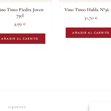
ino Tinto Piedra Joven
Vino Tinto Habla Nº36 
75cl
31,70
€
4,99
€
AÑADIR AL CARRITO
AÑADIR AL CARRITO
síguenos
suscr