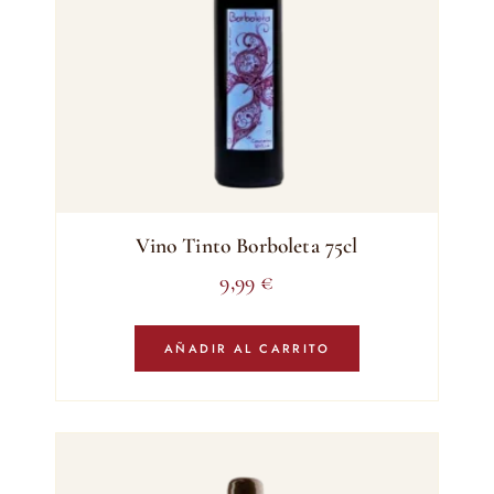
Vino Tinto Borboleta 75cl
9,99
€
AÑADIR AL CARRITO