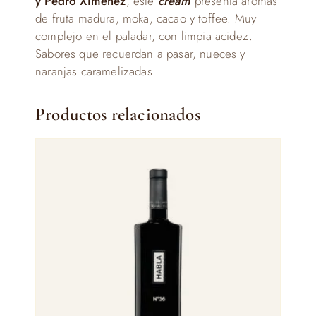
y Pedro Ximénez
, este
cream
presenta aromas
de fruta madura, moka, cacao y toffee. Muy
complejo en el paladar, con limpia acidez.
Sabores que recuerdan a pasar, nueces y
naranjas caramelizadas.
Productos relacionados