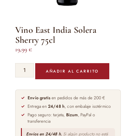
Vino East India Solera
Sherry 75cl
19,99
€
Vino
AÑADIR AL CARRITO
East
India
Solera
Sherry
Envío gratis
en pedidos de más de 200 €
75cl
Entrega en
24/48 h
, con embalaje isotérmico
cantidad
Pago seguro: tarjeta,
Bizum
, PayPal o
transferencia
Envíos en 24/48 h.
Si algún producto no está