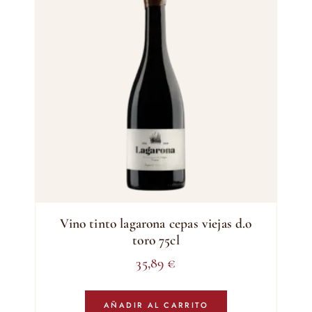
Vino tinto lagarona cepas viejas d.o
toro 75cl
35,89
€
AÑADIR AL CARRITO