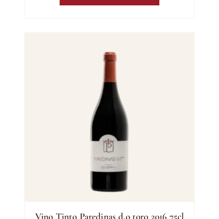
Vino Tinto Paredinas d.o toro 2016 75cl