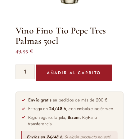
Vino Fino Tio Pepe Tres
Palmas 50cl
49,95
€
Vino
AÑADIR AL CARRITO
Fino
Tio
Pepe
Tres
Envío gratis
en pedidos de más de 200 €
Palmas
Entrega en
24/48 h
, con embalaje isotérmico
50cl
Pago seguro: tarjeta,
Bizum
, PayPal o
cantidad
transferencia
Envíos en 24/48 h.
Si algún producto no está