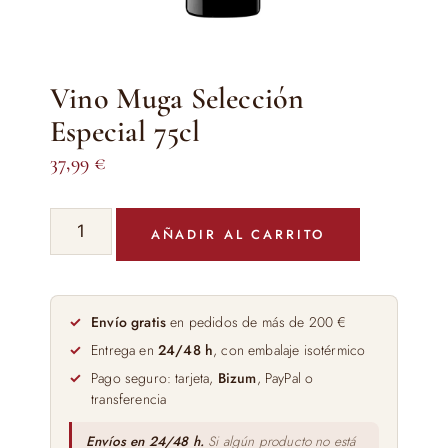
Vino Muga Selección
Especial 75cl
37,99
€
Vino
AÑADIR AL CARRITO
Muga
Selección
Especial
75cl
Envío gratis
en pedidos de más de 200 €
cantidad
Entrega en
24/48 h
, con embalaje isotérmico
Pago seguro: tarjeta,
Bizum
, PayPal o
transferencia
Envíos en 24/48 h.
Si algún producto no está