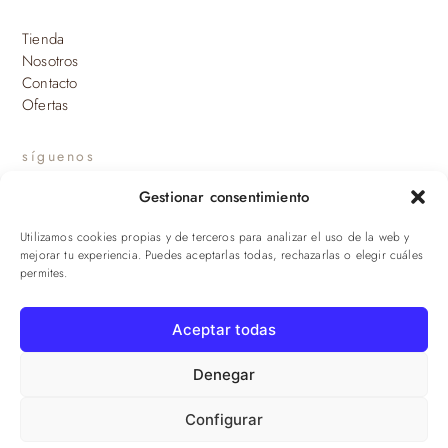
Tienda
Nosotros
Contacto
Ofertas
síguenos
Gestionar consentimiento
INSTAGRAM
Utilizamos cookies propias y de terceros para analizar el uso de la web y
suscríbete a nuestras novedades
mejorar tu experiencia. Puedes aceptarlas todas, rechazarlas o elegir cuáles
permites.
ENVIAR
Aceptar todas
© 2026 Viandas de la Sierra · Damaroca Ibéricos S.L. · B-90471293 ·
Sevilla
Denegar
Configurar
Aviso legal
·
Privacidad
·
Cookies
·
Términos
·
Envíos