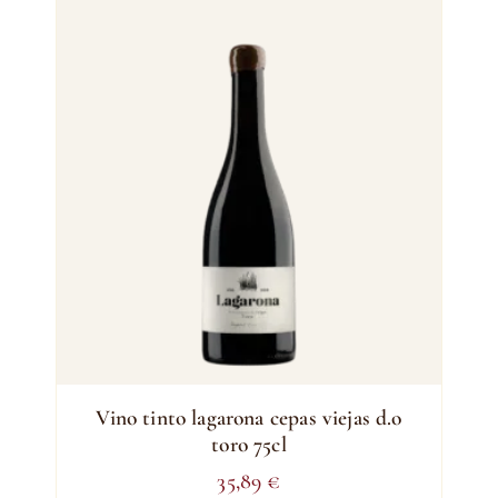
Vino tinto lagarona cepas viejas d.o
toro 75cl
35,89
€