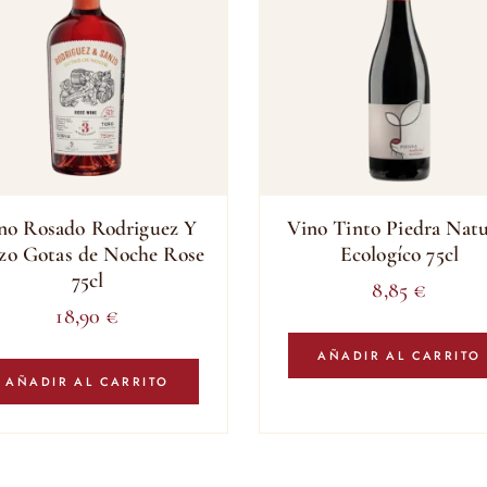
no Rosado Rodriguez Y
Vino Tinto Piedra Natu
zo Gotas de Noche Rose
Ecologíco 75cl
75cl
8,85
€
18,90
€
AÑADIR AL CARRITO
AÑADIR AL CARRITO