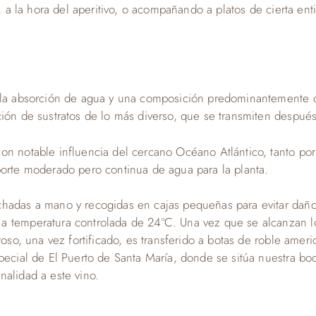
lo, a la hora del aperitivo, o acompañando a platos de cierta 
a la absorción de agua y una composición predominantemente d
ión de sustratos de lo más diverso, que se transmiten después 
on notable influencia del cercano Océano Atlántico, tanto po
porte moderado pero continua de agua para la planta.
chadas a mano y recogidas en cajas pequeñas para evitar dañ
 temperatura controlada de 24ºC. Una vez que se alcanzan los
roso, una vez fortificado, es transferido a botas de roble ame
pecial de El Puerto de Santa María, donde se sitúa nuestra bo
nalidad a este vino.