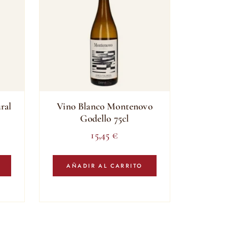
ral
Vino Blanco Montenovo
Godello 75cl
15,45
€
AÑADIR AL CARRITO