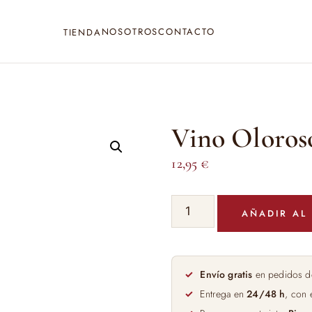
NOSOTROS
CONTACTO
TIENDA
Vino Oloroso
12,95
€
Vino
AÑADIR AL
Oloroso
Bailen
75cl
cantidad
Envío gratis
en pedidos d
Entrega en
24/48 h
, con 