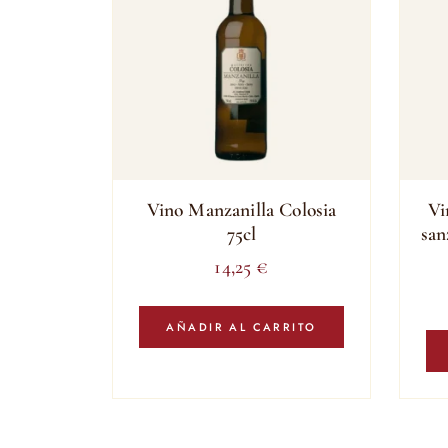
Vino Manzanilla Colosia
Vi
75cl
san
14,25
€
AÑADIR AL CARRITO