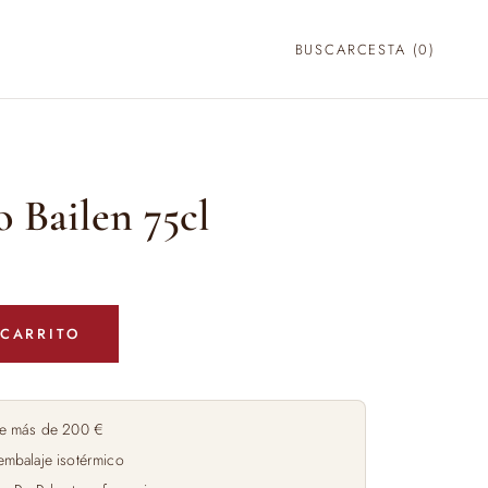
BUSCAR
CESTA (
0
)
 Bailen 75cl
 CARRITO
e más de 200 €
embalaje isotérmico