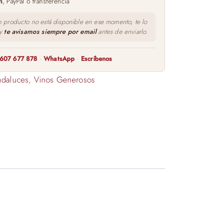
m
, PayPal o transferencia
n producto no está disponible en ese momento, te lo
 y
te avisamos siempre por email
antes de enviarlo.
607 677 878
·
WhatsApp
·
Escríbenos
ndaluces
,
Vinos Generosos