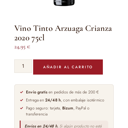
Vino Tinto Arzuaga Crianza
2020 75cl
24,95
€
Vino
AÑADIR AL CARRITO
Tinto
Arzuaga
Crianza
2020
Envío gratis
en pedidos de más de 200 €
75cl
Entrega en
24/48 h
, con embalaje isotérmico
cantidad
Pago seguro: tarjeta,
Bizum
, PayPal o
transferencia
Envíos en 24/48 h.
Si algún producto no está