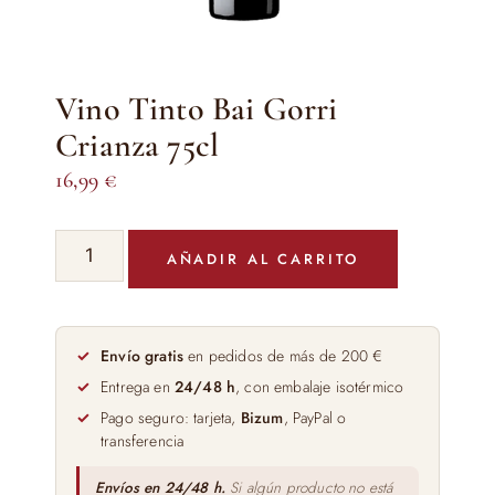
Vino Tinto Bai Gorri
Crianza 75cl
16,99
€
Vino
AÑADIR AL CARRITO
Tinto
Bai
Gorri
Crianza
Envío gratis
en pedidos de más de 200 €
75cl
Entrega en
24/48 h
, con embalaje isotérmico
cantidad
Pago seguro: tarjeta,
Bizum
, PayPal o
transferencia
Envíos en 24/48 h.
Si algún producto no está