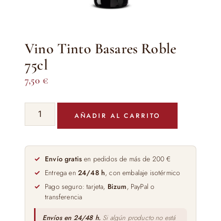
Vino Tinto Basares Roble
75cl
7,50
€
Vino
AÑADIR AL CARRITO
Tinto
Basares
Roble
75cl
Envío gratis
en pedidos de más de 200 €
cantidad
Entrega en
24/48 h
, con embalaje isotérmico
Pago seguro: tarjeta,
Bizum
, PayPal o
transferencia
Envíos en 24/48 h.
Si algún producto no está