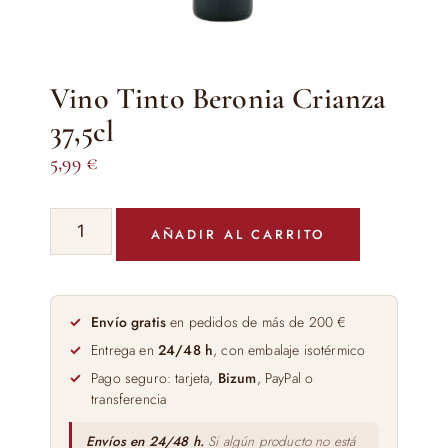
Vino Tinto Beronia Crianza
37,5cl
5,99
€
Vino
AÑADIR AL CARRITO
Tinto
Beronia
Crianza
37,5cl
Envío gratis
en pedidos de más de 200 €
cantidad
Entrega en
24/48 h
, con embalaje isotérmico
Pago seguro: tarjeta,
Bizum
, PayPal o
transferencia
Envíos en 24/48 h.
Si algún producto no está