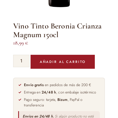
Vino Tinto Beronia Crianza
Magnum 150cl
18,99
€
Vino
AÑADIR AL CARRITO
Tinto
Beronia
Crianza
Magnum
Envío gratis
en pedidos de más de 200 €
150cl
Entrega en
24/48 h
, con embalaje isotérmico
cantidad
Pago seguro: tarjeta,
Bizum
, PayPal o
transferencia
Envíos en 24/48 h.
Si algún producto no está