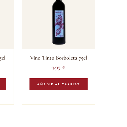
5cl
Vino Tinto Borboleta 75cl
9,99
€
AÑADIR AL CARRITO