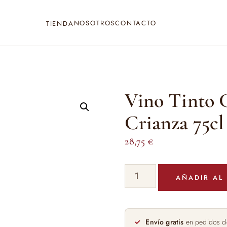
NOSOTROS
CONTACTO
TIENDA
Vino Tinto 
Crianza 75cl
28,75
€
Vino
AÑADIR AL
Tinto
Carmelo
Rodero
Crianza
Envío gratis
en pedidos d