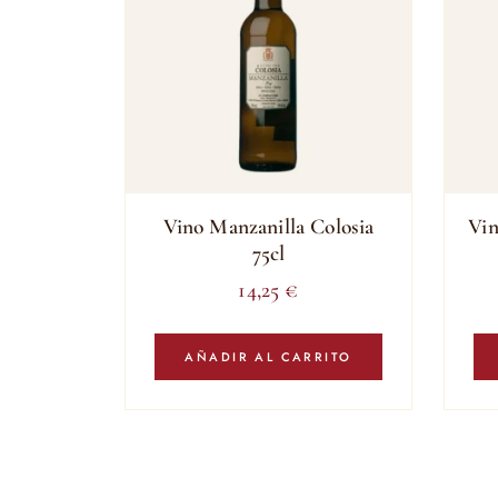
Vino Manzanilla Colosia
Vin
75cl
14,25
€
AÑADIR AL CARRITO