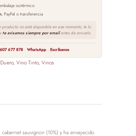
embalaje isotérmico
m
, PayPal o transferencia
n producto no está disponible en ese momento, te lo
 y
te avisamos siempre por email
antes de enviarlo.
607 677 878
·
WhatsApp
·
Escríbenos
 Duero
,
Vino Tinto
,
Vinos
n cabernet sauvignon (10%) y ha envejecido