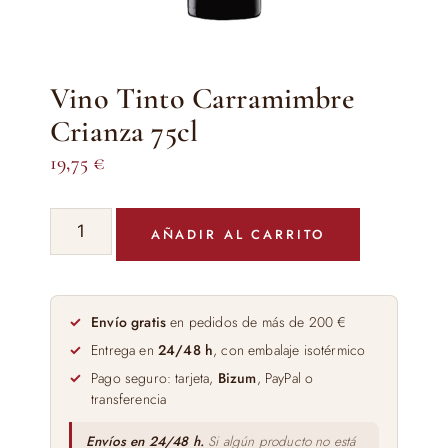
Vino Tinto Carramimbre
Crianza 75cl
19,75
€
Vino
AÑADIR AL CARRITO
Tinto
Carramimbre
Crianza
75cl
Envío gratis
en pedidos de más de 200 €
cantidad
Entrega en
24/48 h
, con embalaje isotérmico
Pago seguro: tarjeta,
Bizum
, PayPal o
transferencia
Envíos en 24/48 h.
Si algún producto no está