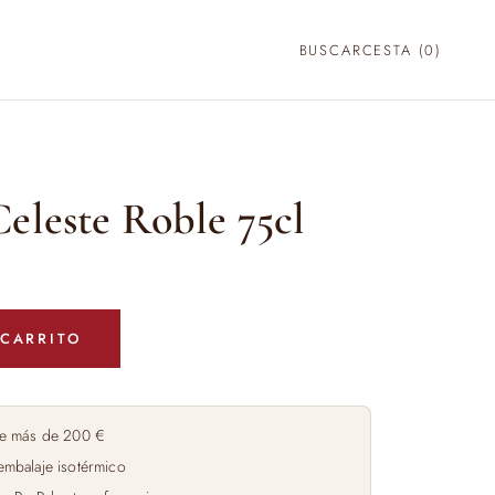
BUSCAR
CESTA (
0
)
eleste Roble 75cl
 CARRITO
e más de 200 €
embalaje isotérmico