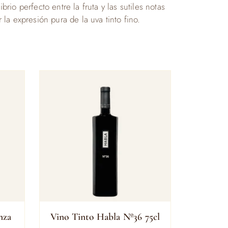
o perfecto entre la fruta y las sutiles notas
 la expresión pura de la uva tinto fino.
nza
Vino Tinto Habla Nº36 75cl