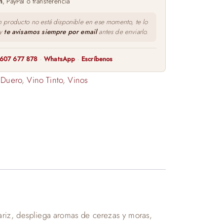
m
, PayPal o transferencia
n producto no está disponible en ese momento, te lo
 y
te avisamos siempre por email
antes de enviarlo.
607 677 878
·
WhatsApp
·
Escríbenos
 Duero
,
Vino Tinto
,
Vinos
nariz, despliega aromas de cerezas y moras,