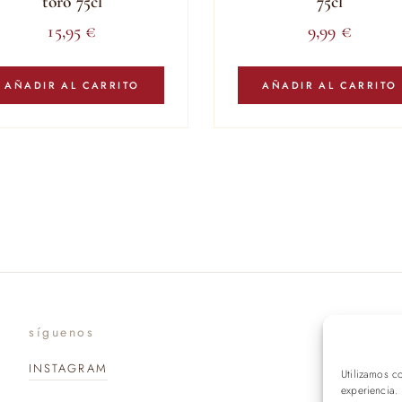
toro 75cl
75cl
15,95
€
9,99
€
AÑADIR AL CARRITO
AÑADIR AL CARRITO
síguenos
suscr
INSTAGRAM
Utilizamos c
experiencia.