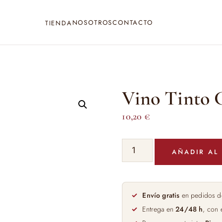
NOSOTROS
CONTACTO
TIENDA
Vino Tinto C
10,20
€
Vino
AÑADIR AL
Tinto
Celeste
Roble
75cl
Envío gratis
en pedidos d
cantidad
Entrega en
24/48 h
, con 