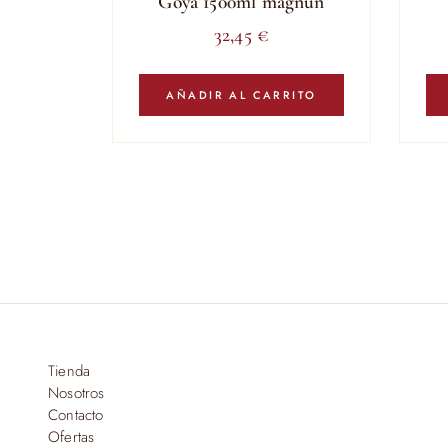
Goya 1500ml magnun
32,45
€
AÑADIR AL CARRITO
Tienda
Nosotros
Contacto
Ofertas