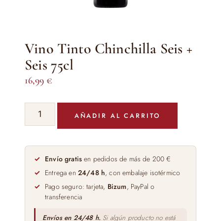
Vino Tinto Chinchilla Seis +
Seis 75cl
16,99
€
Vino
AÑADIR AL CARRITO
Tinto
Chinchilla
Seis
+
Envío gratis
en pedidos de más de 200 €
Seis
Entrega en
24/48 h
, con embalaje isotérmico
75cl
Pago seguro: tarjeta,
Bizum
, PayPal o
cantidad
transferencia
Envíos en 24/48 h.
Si algún producto no está