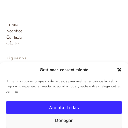
Tienda
Nosotros
Contacto
Ofertas
síguenos
Gestionar consentimiento
INSTAGRAM
Utilizamos cookies propias y de terceros para analizar el uso de la web y
suscríbete a nuestras novedades
mejorar tu experiencia. Puedes aceptarlas todas, rechazarlas o elegir cuáles
permites.
ENVIAR
Aceptar todas
© 2026 Viandas de la Sierra · Damaroca Ibéricos S.L. · B-90471293 ·
Sevilla
Denegar