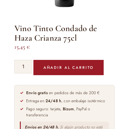
Vino Tinto Condado de
Haza Crianza 75cl
15,45
€
Vino
AÑADIR AL CARRITO
Tinto
Condado
de
Haza
Envío gratis
en pedidos de más de 200 €
Crianza
Entrega en
24/48 h
, con embalaje isotérmico
75cl
Pago seguro: tarjeta,
Bizum
, PayPal o
cantidad
transferencia
Envíos en 24/48 h.
Si algún producto no está