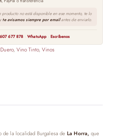
m
, PayPal o transferencia
n producto no está disponible en ese momento, te lo
 y
te avisamos siempre por email
antes de enviarlo.
607 677 878
·
WhatsApp
·
Escríbenos
 Duero
,
Vino Tinto
,
Vinos
io de la localidad Burgalesa de
La Horra,
que