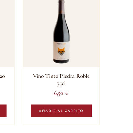
20
Vino Tinto Piedra Roble
75cl
6,50
€
AÑADIR AL CARRITO