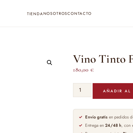
NOSOTROS
CONTACTO
TIENDA
Vino Tinto F
180,00
€
Vino
AÑADIR AL
Tinto
Flor
de
Pingus
Envío gratis
en pedidos d
75cl
Entrega en
24/48 h
, con 
cantidad