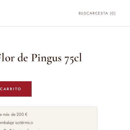
BUSCAR
CESTA (
0
)
lor de Pingus 75cl
 CARRITO
e más de 200 €
embalaje isotérmico