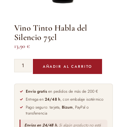
Vino Tinto Habla del
Silencio 75cl
13,90
€
Vino
AÑADIR AL CARRITO
Tinto
Habla
del
Silencio
Envío gratis
en pedidos de más de 200 €
75cl
Entrega en
24/48 h
, con embalaje isotérmico
cantidad
Pago seguro: tarjeta,
Bizum
, PayPal o
transferencia
Envíos en 24/48 h.
Si algún producto no está