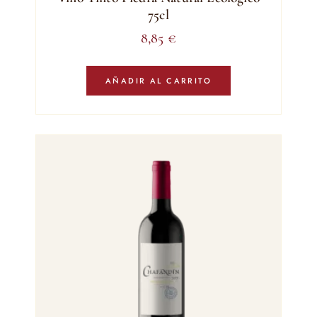
75cl
8,85
€
AÑADIR AL CARRITO