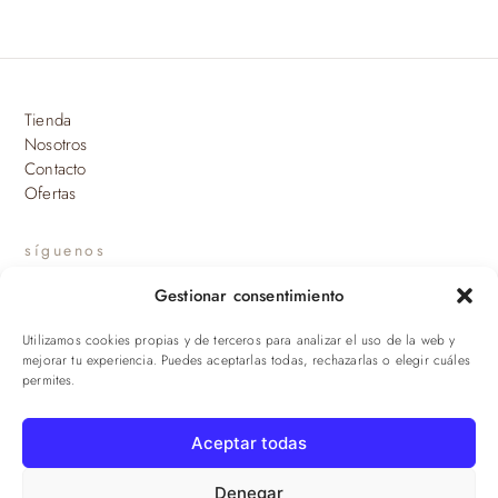
Tienda
Nosotros
Contacto
Ofertas
síguenos
Gestionar consentimiento
INSTAGRAM
Utilizamos cookies propias y de terceros para analizar el uso de la web y
suscríbete a nuestras novedades
mejorar tu experiencia. Puedes aceptarlas todas, rechazarlas o elegir cuáles
permites.
ENVIAR
Aceptar todas
© 2026 Viandas de la Sierra · Damaroca Ibéricos S.L. · B-90471293 ·
Sevilla
Denegar