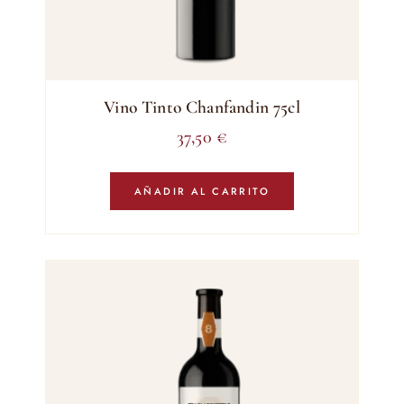
Vino Tinto Chanfandin 75cl
37,50
€
AÑADIR AL CARRITO