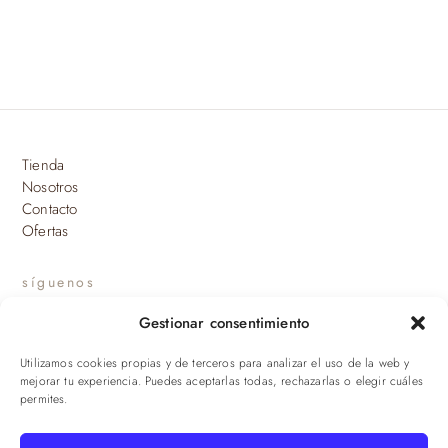
Tienda
Nosotros
Contacto
Ofertas
síguenos
Gestionar consentimiento
INSTAGRAM
Utilizamos cookies propias y de terceros para analizar el uso de la web y
suscríbete a nuestras novedades
mejorar tu experiencia. Puedes aceptarlas todas, rechazarlas o elegir cuáles
permites.
ENVIAR