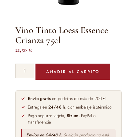
Vino Tinto Loess Essence
Crianza 75cl
21,50
€
Vino
AÑADIR AL CARRITO
Tinto
Loess
Essence
Crianza
Envío gratis
en pedidos de más de 200 €
75cl
Entrega en
24/48 h
, con embalaje isotérmico
cantidad
Pago seguro: tarjeta,
Bizum
, PayPal o
transferencia
Envíos en 24/48 h.
Si algún producto no está