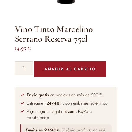
Vino Tinto Marcelino
Serrano Reserva 75cl
14,95
€
Vino
AÑADIR AL CARRITO
Tinto
Marcelino
Serrano
Reserva
Envío gratis
en pedidos de más de 200 €
75cl
Entrega en
24/48 h
, con embalaje isotérmico
cantidad
Pago seguro: tarjeta,
Bizum
, PayPal o
transferencia
Envíos en 24/48 h.
Si algún producto no está