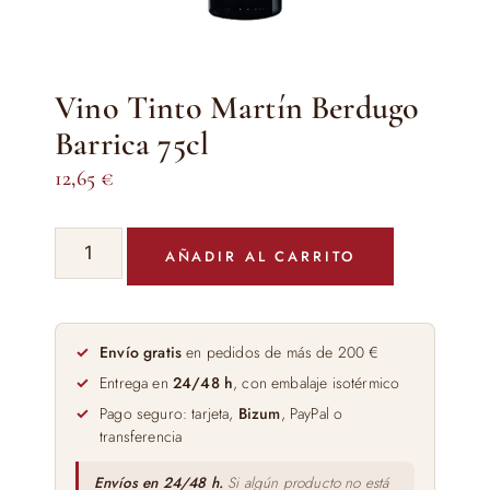
Vino Tinto Martín Berdugo
Barrica 75cl
12,65
€
Vino
AÑADIR AL CARRITO
Tinto
Martín
Berdugo
Barrica
Envío gratis
en pedidos de más de 200 €
75cl
Entrega en
24/48 h
, con embalaje isotérmico
cantidad
Pago seguro: tarjeta,
Bizum
, PayPal o
transferencia
Envíos en 24/48 h.
Si algún producto no está