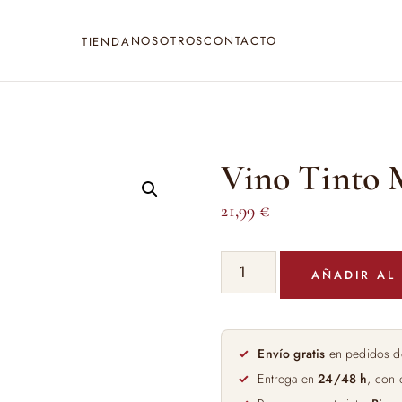
NOSOTROS
CONTACTO
TIENDA
Vino Tinto 
21,99
€
Vino
AÑADIR AL
Tinto
Melior
Magnum
150cl
Envío gratis
en pedidos d
cantidad
Entrega en
24/48 h
, con 