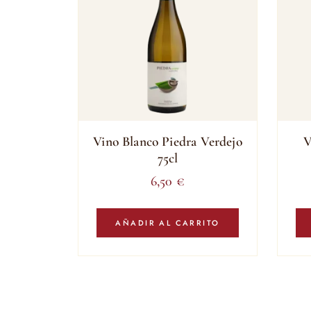
Vino Blanco Piedra Verdejo
V
75cl
6,50
€
AÑADIR AL CARRITO