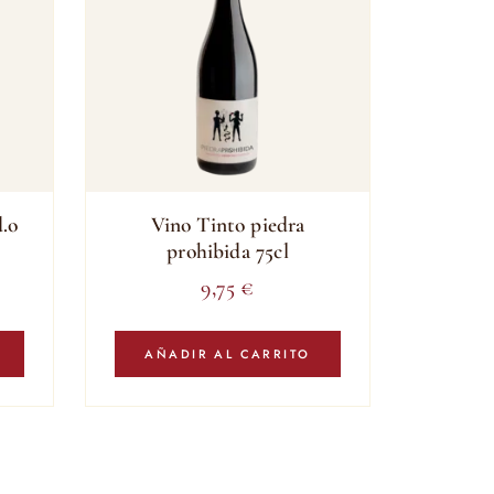
d.o
Vino Tinto piedra
prohibida 75cl
9,75
€
AÑADIR AL CARRITO