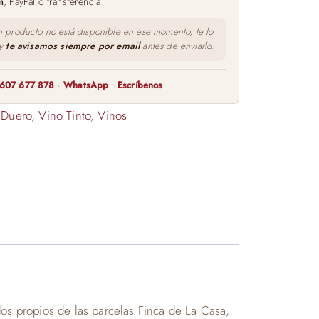
m
, PayPal o transferencia
n producto no está disponible en ese momento, te lo
 y
te avisamos siempre por email
antes de enviarlo.
607 677 878
·
WhatsApp
·
Escríbenos
 Duero
,
Vino Tinto
,
Vinos
dos propios de las parcelas Finca de La Casa,