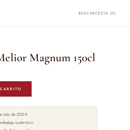
BUSCAR
CESTA (
0
)
Melior Magnum 150cl
 CARRITO
e más de 200 €
embalaje isotérmico