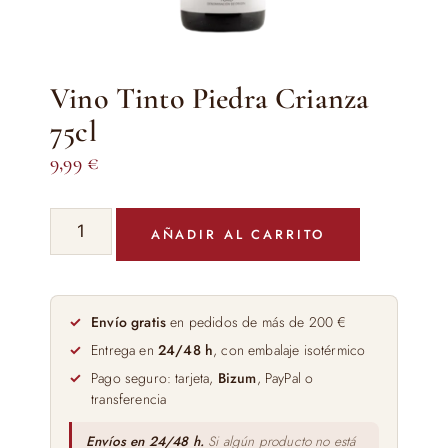
Vino Tinto Piedra Crianza
75cl
9,99
€
Vino
AÑADIR AL CARRITO
Tinto
Piedra
Crianza
75cl
Envío gratis
en pedidos de más de 200 €
cantidad
Entrega en
24/48 h
, con embalaje isotérmico
Pago seguro: tarjeta,
Bizum
, PayPal o
transferencia
Envíos en 24/48 h.
Si algún producto no está