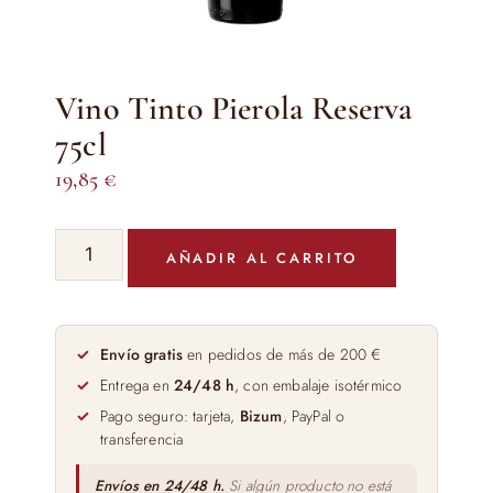
Vino Tinto Pierola Reserva
75cl
19,85
€
Vino
AÑADIR AL CARRITO
Tinto
Pierola
Reserva
75cl
Envío gratis
en pedidos de más de 200 €
cantidad
Entrega en
24/48 h
, con embalaje isotérmico
Pago seguro: tarjeta,
Bizum
, PayPal o
transferencia
Envíos en 24/48 h.
Si algún producto no está