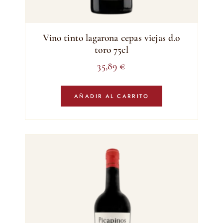
Vino tinto lagarona cepas viejas d.o
toro 75cl
35,89
€
AÑADIR AL CARRITO