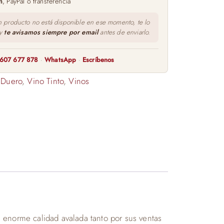
m
, PayPal o transferencia
n producto no está disponible en ese momento, te lo
 y
te avisamos siempre por email
antes de enviarlo.
607 677 878
·
WhatsApp
·
Escríbenos
 Duero
,
Vino Tinto
,
Vinos
 enorme calidad avalada tanto por sus ventas