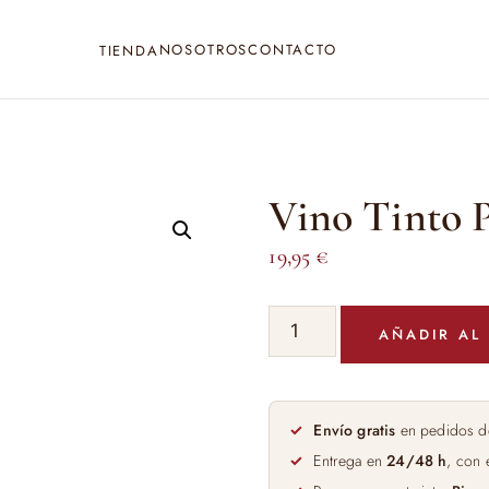
NOSOTROS
CONTACTO
TIENDA
Vino Tinto P
19,95
€
Vino
AÑADIR AL
Tinto
Protos
Crianza
75cl
Envío gratis
en pedidos d
cantidad
Entrega en
24/48 h
, con 