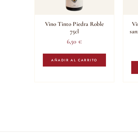
Vino Tinto Piedra Roble
Vi
75cl
san
6,50
€
AÑADIR AL CARRITO